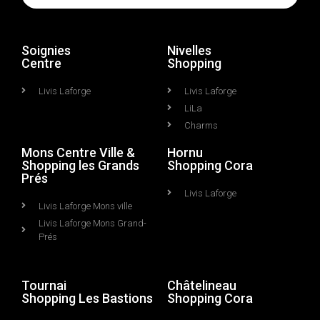
Soignies
Nivelles
Centre
Shopping
Livis Laforge
Livis Laforge
LiLa
Charms
Mons Centre Ville &
Hornu
Shopping les Grands
Shopping Cora
Prés
Livis Laforge
Livis Laforge Mons ville
Livis Laforge Mons Grand-
Prés
Tournai
Châtelineau
Shopping Les Bastions
Shopping Cora