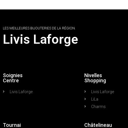
LES MEILLEURES BIJOUTERIES DE LA RÉGION.
Livis Laforge
Soignies
Nivelles
Centre
Shopping
Livis Laforge
Livis Laforge
LiLa
Charms
Tournai
Châtelineau