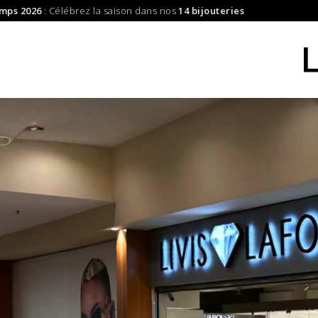
s 2026
: Célébrez la saison dans nos
14 bijouteries
|