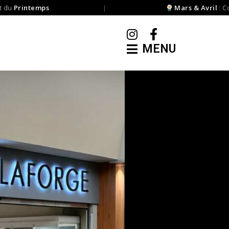
u
Printemps
|
Mars & Avril
: Comm
MENU