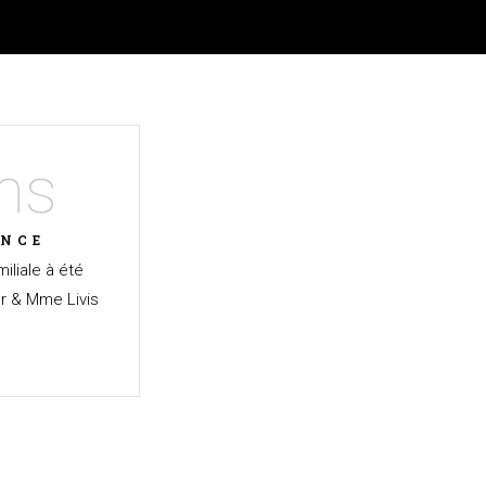
ns
ENCE
iliale à été
r & Mme Livis
.