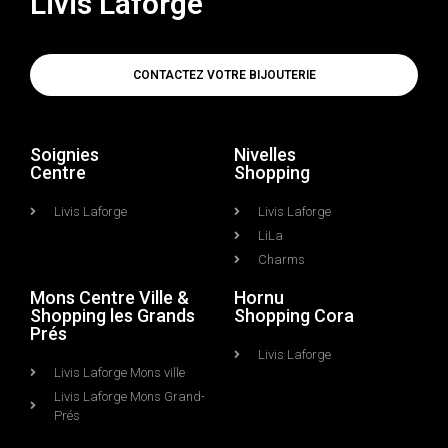
Livis Laforge
CONTACTEZ VOTRE BIJOUTERIE
Soignies
Nivelles
Centre
Shopping
Livis Laforge
Livis Laforge
LiLa
Charms
Mons Centre Ville &
Hornu
Shopping les Grands
Shopping Cora
Prés
Livis Laforge
Livis Laforge Mons ville
Livis Laforge Mons Grand-
Prés