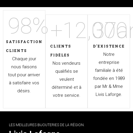
98
%
+
12,000
37
a
SATISFACTION
CLIENTS
D'EXISTENCE
CLIENTS
Notre
FIDÈLES
Chaque jour
entreprise
Nos vendeurs
nous faisons
familiale à été
qualifiés se
tout pour arriver
fondée en 1989
veulent
à satisfaire vos
par Mr & Mme
déterminé et à
désirs.
Livis Laforge.
votre service.
LES MEILLEURES BIJOUTERIES DE LA RÉGION.