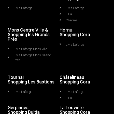
Livis Laforge
Livis Laforge
LiLa
Charms
Mons Centre Ville &
Hornu
Shopping les Grands
Shopping Cora
Prés
Livis Laforge
Livis Laforge Mons ville
Livis Laforge Mons Grand-
Prés
Tournai
Châtelineau
Shopping Les Bastions
Shopping Cora
Livis Laforge
Livis Laforge
LiLa
Gerpinnes
La Louvière
Shopping Bultia
Shopping Cora