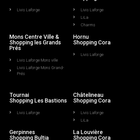
Livis Laforge
Livis Laforge
LiLa
Charms
Mons Centre Ville &
Hornu
Shopping les Grands
Shopping Cora
Prés
Livis Laforge
Livis Laforge Mons ville
Livis Laforge Mons Grand-
Prés
Tournai
Châtelineau
Shopping Les Bastions
Shopping Cora
Livis Laforge
Livis Laforge
LiLa
Gerpinnes
La Louvière
Shopping Bultia
Shopping Cora